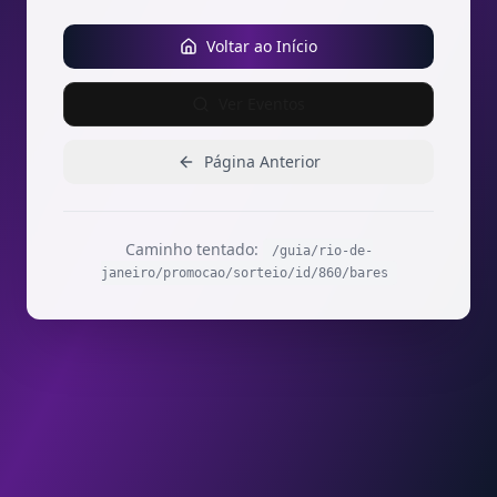
Voltar ao Início
Ver Eventos
Página Anterior
Caminho tentado:
/guia/rio-de-
janeiro/promocao/sorteio/id/860/bares