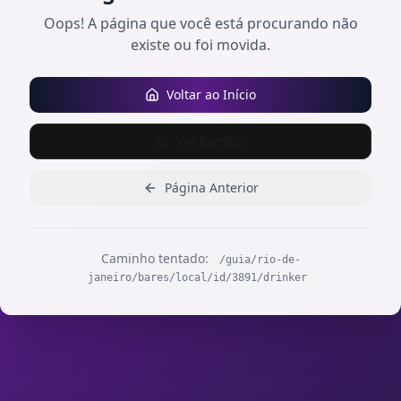
Oops! A página que você está procurando não
existe ou foi movida.
Voltar ao Início
Ver Eventos
Página Anterior
Caminho tentado:
/guia/rio-de-
janeiro/bares/local/id/3891/drinker