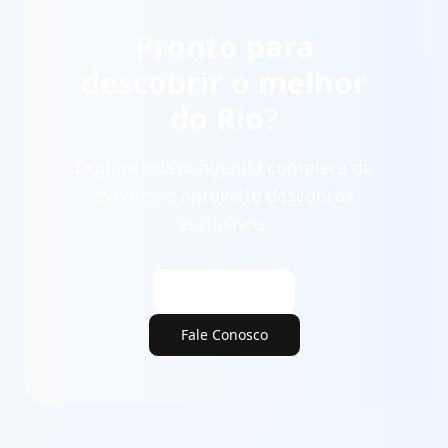
Pronto para
descobrir o melhor
do Rio?
Explore nossa agenda completa de
eventos e aproveite descontos
exclusivos.
Ver Eventos
Fale Conosco