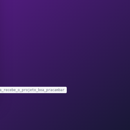
a_recebe_o_projeto_boa_pracambar