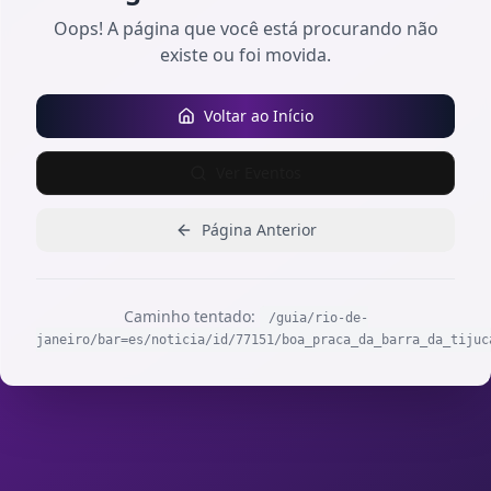
Oops! A página que você está procurando não
existe ou foi movida.
Voltar ao Início
Ver Eventos
Página Anterior
Caminho tentado:
/guia/rio-de-
janeiro/bar=es/noticia/id/77151/boa_praca_da_barra_da_tijuc