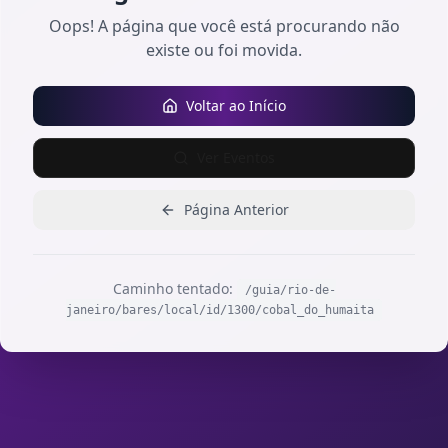
Oops! A página que você está procurando não
existe ou foi movida.
Voltar ao Início
Ver Eventos
Página Anterior
Caminho tentado:
/guia/rio-de-
janeiro/bares/local/id/1300/cobal_do_humaita