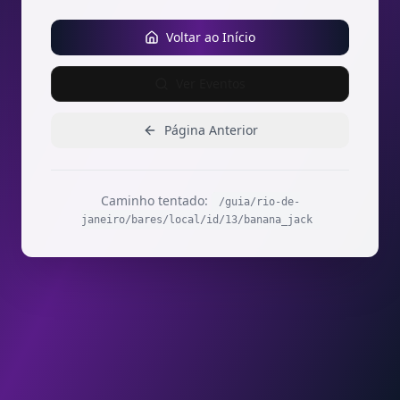
Voltar ao Início
Ver Eventos
Página Anterior
Caminho tentado:
/guia/rio-de-
janeiro/bares/local/id/13/banana_jack