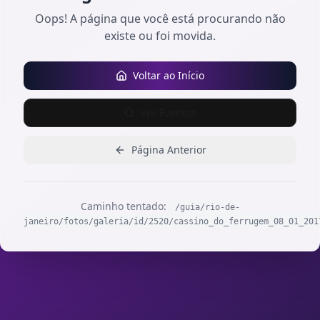
Oops! A página que você está procurando não
existe ou foi movida.
Voltar ao Início
Ver Eventos
Página Anterior
Caminho tentado:
/guia/rio-de-
janeiro/fotos/galeria/id/2520/cassino_do_ferrugem_08_01_201