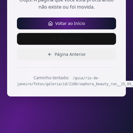
não existe ou foi movida.
Voltar ao Início
Ver Eventos
Página Anterior
Caminho tentado:
/guia/rio-de-
janeiro/fotos/galeria/id/1100/sephora_beauty_run__15_09