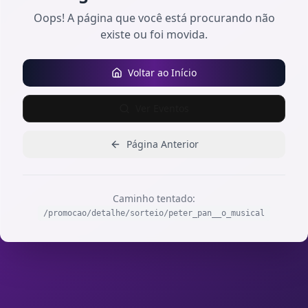
Oops! A página que você está procurando não
existe ou foi movida.
Voltar ao Início
Ver Eventos
Página Anterior
Caminho tentado:
/promocao/detalhe/sorteio/peter_pan__o_musical