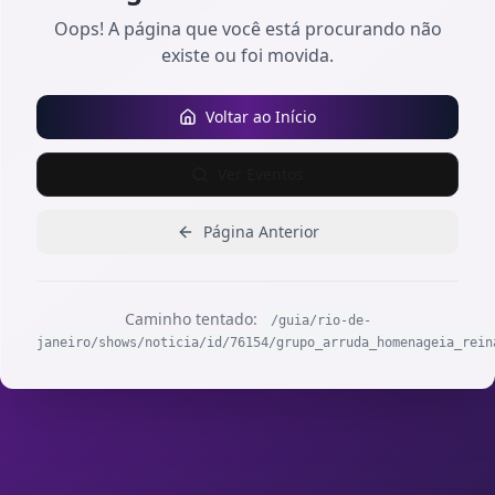
Oops! A página que você está procurando não
existe ou foi movida.
Voltar ao Início
Ver Eventos
Página Anterior
Caminho tentado:
/guia/rio-de-
janeiro/shows/noticia/id/76154/grupo_arruda_homenageia_rein