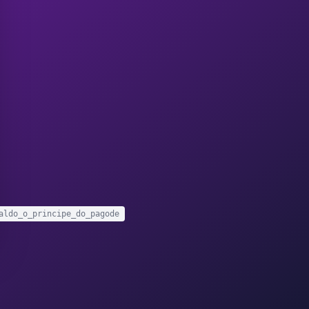
aldo_o_principe_do_pagode