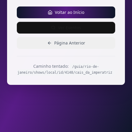
Voltar ao Início
Ver Eventos
Página Anterior
Caminho tentado:
/guia/rio-de-
janeiro/shows/local/id/4148/cais_da_imperatriz