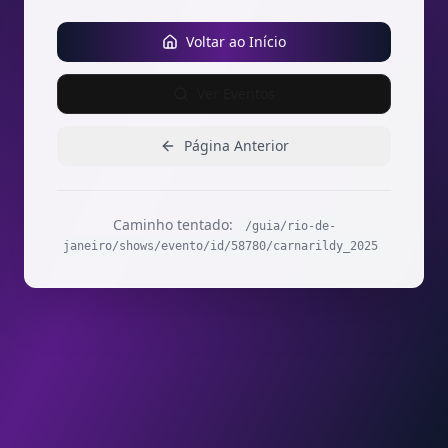
Voltar ao Início
Ver Eventos
Página Anterior
Caminho tentado:
/guia/rio-de-
janeiro/shows/evento/id/58780/carnarildy_2025