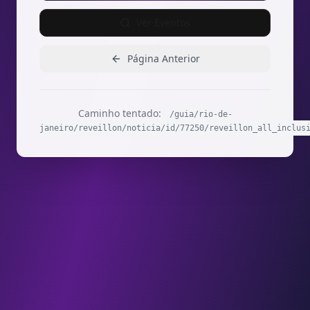
Ver Eventos
Página Anterior
Caminho tentado:
/guia/rio-de-
janeiro/reveillon/noticia/id/77250/reveillon_all_inclus