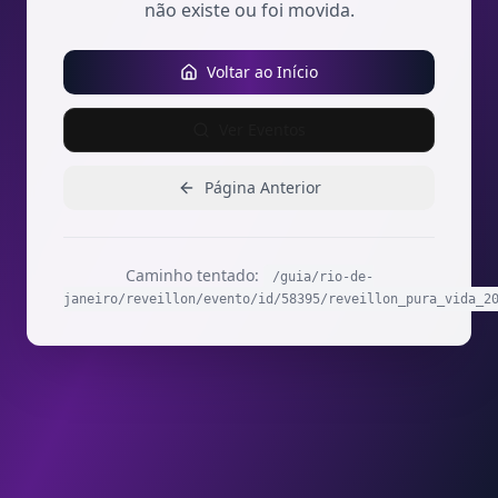
não existe ou foi movida.
Voltar ao Início
Ver Eventos
Página Anterior
Caminho tentado:
/guia/rio-de-
janeiro/reveillon/evento/id/58395/reveillon_pura_vida_2