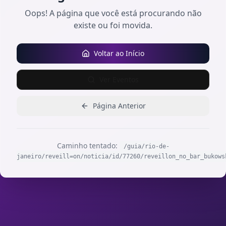
Oops! A página que você está procurando não
existe ou foi movida.
Voltar ao Início
Ver Eventos
Página Anterior
Caminho tentado:
/guia/rio-de-
janeiro/reveill=on/noticia/id/77260/reveillon_no_bar_bukows