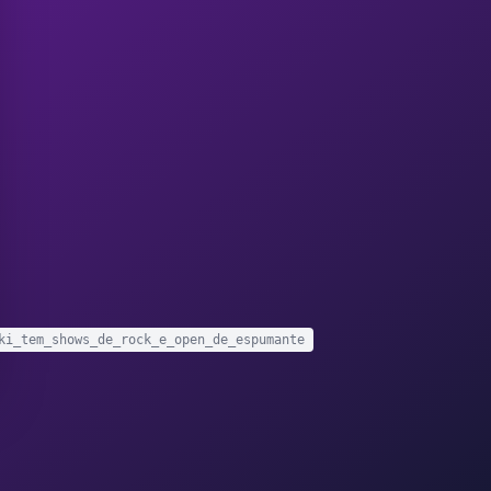
ki_tem_shows_de_rock_e_open_de_espumante