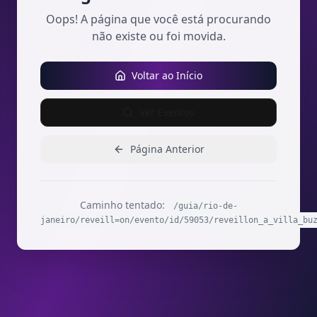
Oops! A página que você está procurando
não existe ou foi movida.
Voltar ao Início
Ver Eventos
Página Anterior
Caminho tentado:
/guia/rio-de-
janeiro/reveill=on/evento/id/59053/reveillon_a_villa_bu