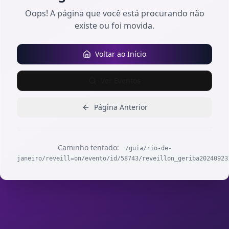
Oops! A página que você está procurando não
existe ou foi movida.
Voltar ao Início
Ver Eventos
Página Anterior
Caminho tentado:
/guia/rio-de-
janeiro/reveill=on/evento/id/58743/reveillon_geriba20240923