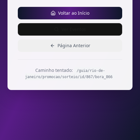
Voltar ao Início
Ver Eventos
Página Anterior
Caminho tentado:
/guia/rio-de-
janeiro/promocao/sorteio/id/867/bora_866