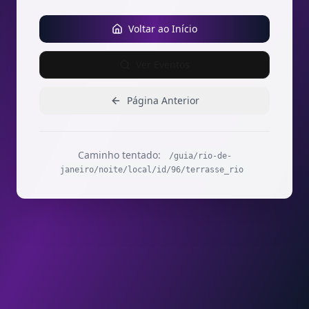
Voltar ao Início
Ver Eventos
Página Anterior
Caminho tentado:
/guia/rio-de-
janeiro/noite/local/id/96/terrasse_rio