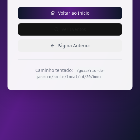
Voltar ao Início
Ver Eventos
Página Anterior
Caminho tentado:
/guia/rio-de-
janeiro/noite/local/id/30/boox