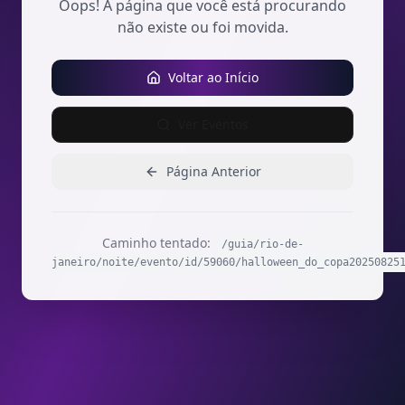
Oops! A página que você está procurando
não existe ou foi movida.
Voltar ao Início
Ver Eventos
Página Anterior
Caminho tentado:
/guia/rio-de-
janeiro/noite/evento/id/59060/halloween_do_copa20250825