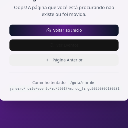
Oops! A página que você está procurando não
existe ou foi movida.
Voltar ao Início
Ver Eventos
Página Anterior
Caminho tentado:
/guia/rio-de-
janeiro/noite/evento/id/59017/mundo_lingo20250306130231