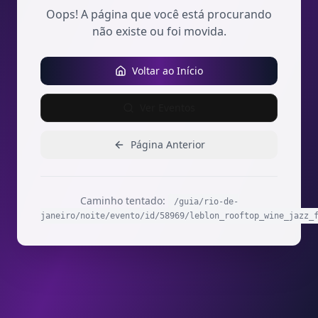
Oops! A página que você está procurando
não existe ou foi movida.
Voltar ao Início
Ver Eventos
Página Anterior
Caminho tentado:
/guia/rio-de-
janeiro/noite/evento/id/58969/leblon_rooftop_wine_jazz_