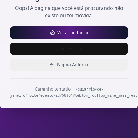
Oops! A página que você está procurando não
existe ou foi movida.
Voltar ao Início
Ver Eventos
Página Anterior
Caminho tentado:
/guia/rio-de-
janeiro/noite/evento/id/58964/leblon_rooftop_wine_jazz_fest