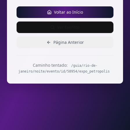
Voltar ao Início
Ver Eventos
Página Anterior
Caminho tentado:
/guia/rio-de-
janeiro/noite/evento/id/58954/expo_petropolis