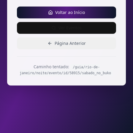
Voltar ao Início
Ver Eventos
Página Anterior
Caminho tentado:
/guia/rio-de-
janeiro/noite/evento/id/58915/sabado_no_buko