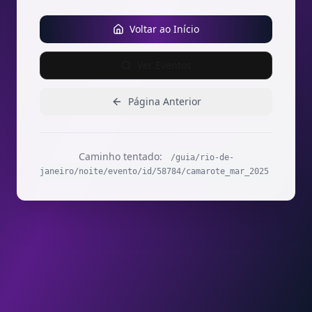
Voltar ao Início
Ver Eventos
Página Anterior
Caminho tentado:
/guia/rio-de-
janeiro/noite/evento/id/58784/camarote_mar_2025