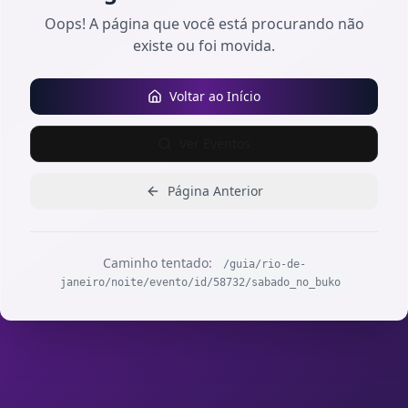
Oops! A página que você está procurando não
existe ou foi movida.
Voltar ao Início
Ver Eventos
Página Anterior
Caminho tentado:
/guia/rio-de-
janeiro/noite/evento/id/58732/sabado_no_buko