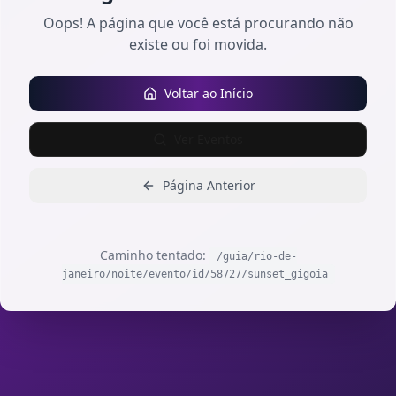
Oops! A página que você está procurando não
existe ou foi movida.
Voltar ao Início
Ver Eventos
Página Anterior
Caminho tentado:
/guia/rio-de-
janeiro/noite/evento/id/58727/sunset_gigoia