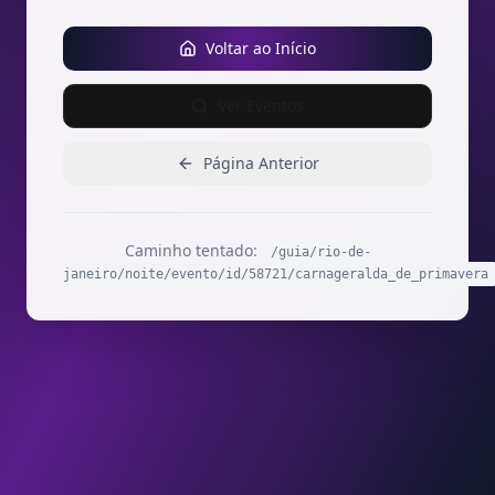
Voltar ao Início
Ver Eventos
Página Anterior
Caminho tentado:
/guia/rio-de-
janeiro/noite/evento/id/58721/carnageralda_de_primavera