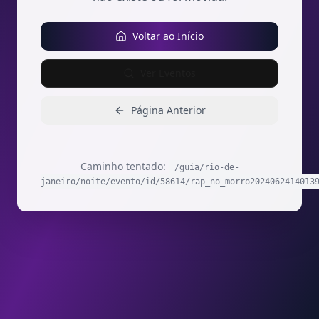
Voltar ao Início
Ver Eventos
Página Anterior
Caminho tentado:
/guia/rio-de-
janeiro/noite/evento/id/58614/rap_no_morro2024062414013