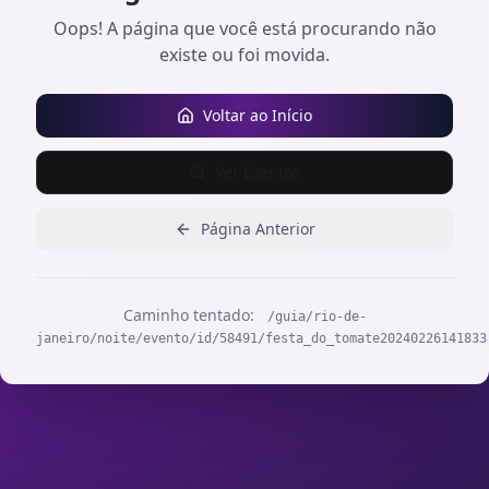
Oops! A página que você está procurando não
existe ou foi movida.
Voltar ao Início
Ver Eventos
Página Anterior
Caminho tentado:
/guia/rio-de-
janeiro/noite/evento/id/58491/festa_do_tomate20240226141833