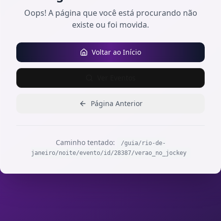
Oops! A página que você está procurando não
existe ou foi movida.
Voltar ao Início
Ver Eventos
Página Anterior
Caminho tentado:
/guia/rio-de-
janeiro/noite/evento/id/28387/verao_no_jockey