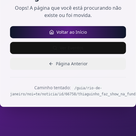
Oops! A página que você está procurando não
existe ou foi movida.
Voltar ao Início
Ver Eventos
Página Anterior
Caminho tentado:
/guia/rio-de-
janeiro/noi=te/noticia/id/66758/thiaguinho_faz_show_na_fund