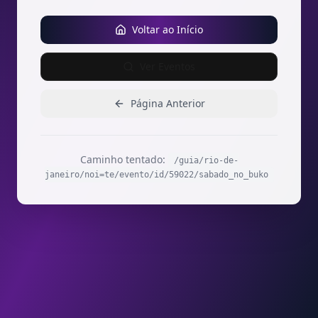
Voltar ao Início
Ver Eventos
Página Anterior
Caminho tentado:
/guia/rio-de-
janeiro/noi=te/evento/id/59022/sabado_no_buko