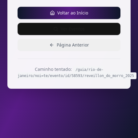
Voltar ao Início
Ver Eventos
Página Anterior
Caminho tentado:
/guia/rio-de-
janeiro/noi=te/evento/id/58593/reveillon_do_morro_2025