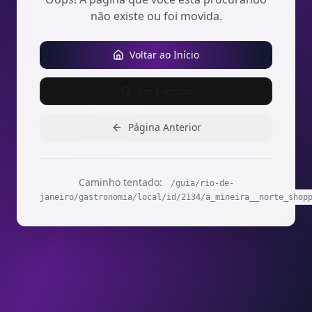
não existe ou foi movida.
Voltar ao Início
Ver Eventos
Página Anterior
Caminho tentado:
/guia/rio-de-
janeiro/gastronomia/local/id/2134/a_mineira__norte_shop