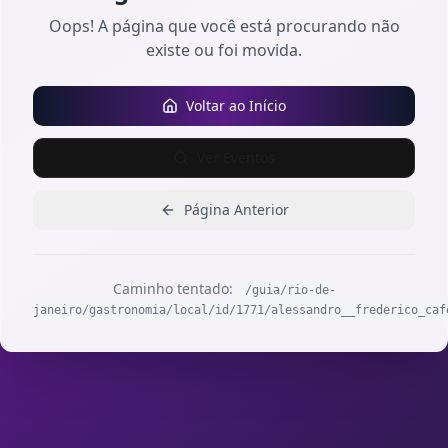
Oops! A página que você está procurando não
existe ou foi movida.
Voltar ao Início
Ver Eventos
Página Anterior
Caminho tentado:
/guia/rio-de-
janeiro/gastronomia/local/id/1771/alessandro__frederico_caf