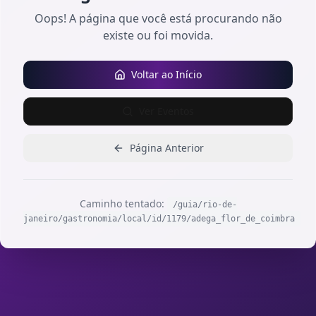
Oops! A página que você está procurando não
existe ou foi movida.
Voltar ao Início
Ver Eventos
Página Anterior
Caminho tentado:
/guia/rio-de-
janeiro/gastronomia/local/id/1179/adega_flor_de_coimbra