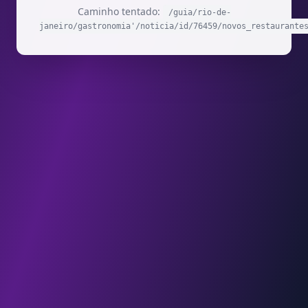
Caminho tentado:
/guia/rio-de-
janeiro/gastronomia'/noticia/id/76459/novos_restaurante