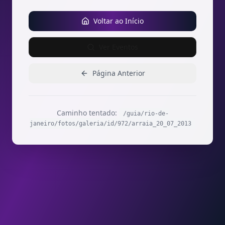
Voltar ao Início
Ver Eventos
Página Anterior
Caminho tentado:
/guia/rio-de-
janeiro/fotos/galeria/id/972/arraia_20_07_2013