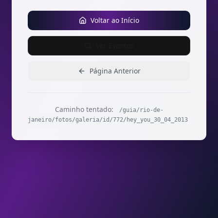
Voltar ao Início
Ver Eventos
Página Anterior
Caminho tentado:
/guia/rio-de-
janeiro/fotos/galeria/id/772/hey_you_30_04_2013