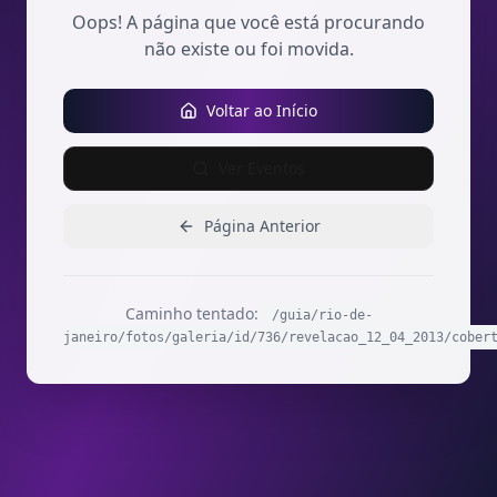
Oops! A página que você está procurando
não existe ou foi movida.
Voltar ao Início
Ver Eventos
Página Anterior
Caminho tentado:
/guia/rio-de-
janeiro/fotos/galeria/id/736/revelacao_12_04_2013/cober