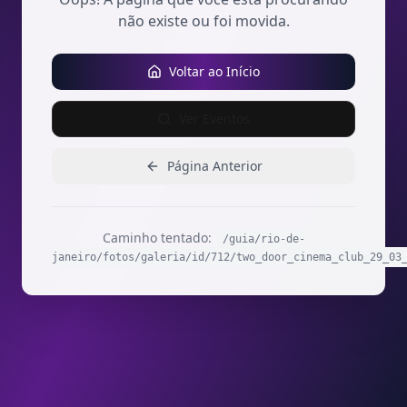
não existe ou foi movida.
Voltar ao Início
Ver Eventos
Página Anterior
Caminho tentado:
/guia/rio-de-
janeiro/fotos/galeria/id/712/two_door_cinema_club_29_03