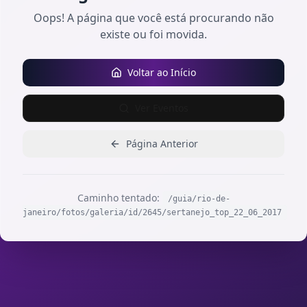
Oops! A página que você está procurando não
existe ou foi movida.
Voltar ao Início
Ver Eventos
Página Anterior
Caminho tentado:
/guia/rio-de-
janeiro/fotos/galeria/id/2645/sertanejo_top_22_06_2017