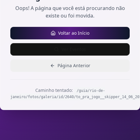
Oops! A página que você está procurando não
existe ou foi movida.
Voltar ao Início
Ver Eventos
Página Anterior
Caminho tentado:
/guia/rio-de-
janeiro/fotos/galeria/id/2640/to_pra_jogo__skipper_14_06_20