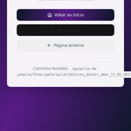
Voltar ao Início
Ver Eventos
Página Anterior
Caminho tentado:
/guia/rio-de-
janeiro/fotos/galeria/id/2622/vou_dormir_amor_17_05_201