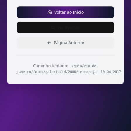
Voltar ao Início
Ver Eventos
Página Anterior
Caminho tentado:
/guia/rio-de-
janeiro/fotos/galeria/id/2600/tercaneja__18_04_2017