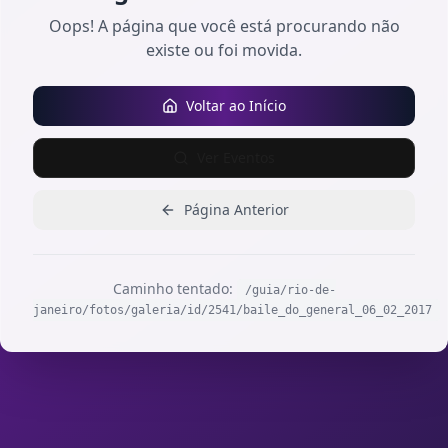
Oops! A página que você está procurando não
existe ou foi movida.
Voltar ao Início
Ver Eventos
Página Anterior
Caminho tentado:
/guia/rio-de-
janeiro/fotos/galeria/id/2541/baile_do_general_06_02_2017