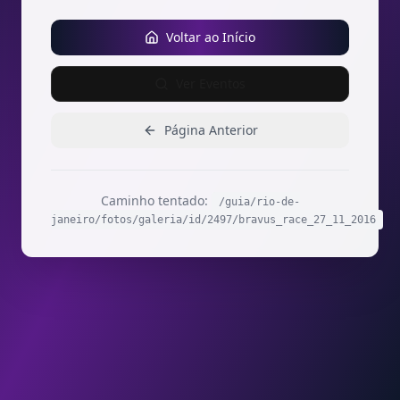
Voltar ao Início
Ver Eventos
Página Anterior
Caminho tentado:
/guia/rio-de-
janeiro/fotos/galeria/id/2497/bravus_race_27_11_2016